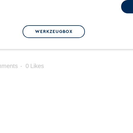
WERKZEUGBOX
mments
0
Likes