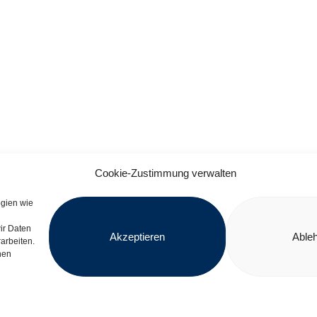
Cookie-Zustimmung verwalten
ogien wie
ir Daten
Akzeptieren
Able
arbeiten.
nen
dert vom
Im Rahmen der