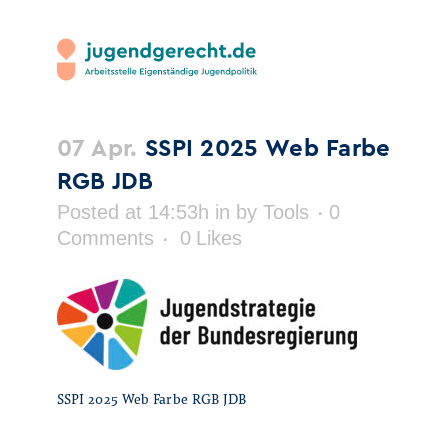
07 Apr.
SSPI 2025 Web Farbe
RGB JDB
Posted at 14:53h
in
by
Tools
0
Comments
0
Likes
SSPI 2025 Web Farbe RGB JDB