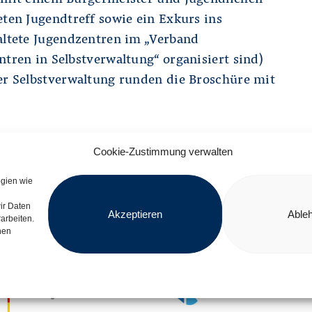
eten Jugendtreff sowie ein Exkurs ins
altete Jugendzentren im „Verband
ntren in Selbstverwaltung“ organisiert sind)
er Selbstverwaltung runden die Broschüre mit
Cookie-Zustimmung verwalten
ogien wie
ir Daten
Akzeptieren
Able
arbeiten.
nen
dert vom
Im Rahmen der