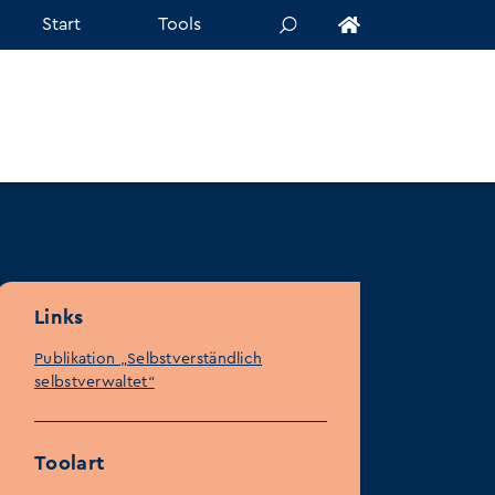
Start
Tools
Links
Publikation „Selbstverständlich
selbstverwaltet“
Toolart