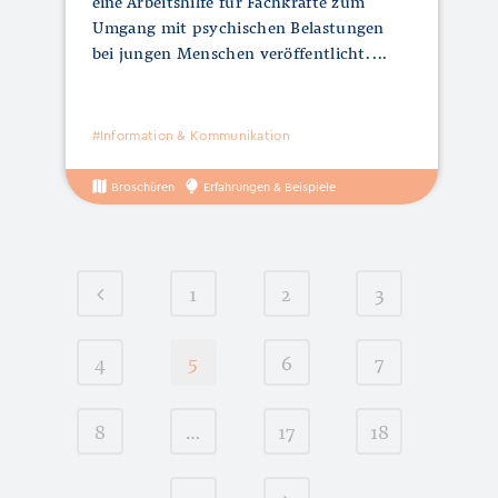
eine Arbeitshilfe für Fachkräfte zum
Umgang mit psychischen Belastungen
bei jungen Menschen veröffentlicht.
#Information & Kommunikation
Broschüren
Erfahrungen & Beispiele
1
2
3
4
5
6
7
8
…
17
18